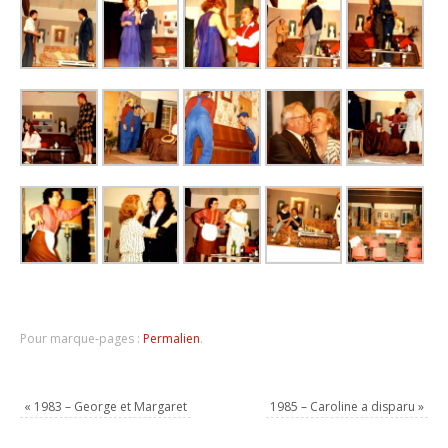
Pour marque-pages :
Permalien
.
«
1983 – George et Margaret
1985 – Caroline a disparu
»