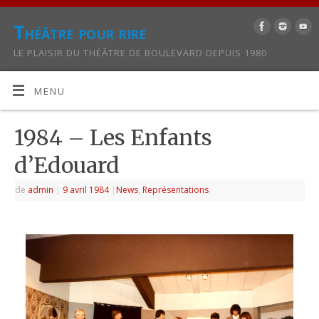
Théâtre pour rire
LE PLAISIR DU THÉÂTRE DE BOULEVARD DEPUIS 1980
MENU
1984 – Les Enfants
d’Edouard
de
admin
|
9 avril 1984
|
News
,
Représentations