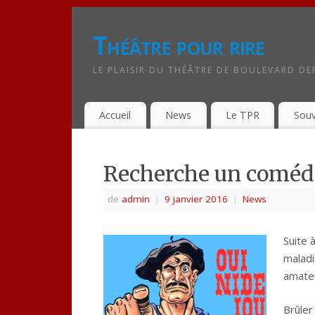
Théâtre pour rire
LE PLAISIR DU THÉÂTRE DE BOULEVARD DE
Accueil
News
Le TPR
Souv
Recherche un coméd
de
admin
|
9 janvier 2016
|
News
Suite 
maladi
amateu
Brûler