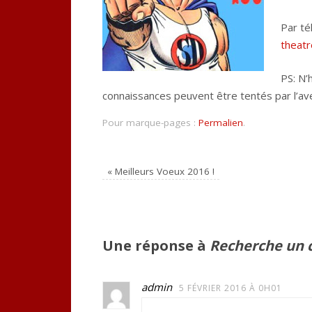
Par t
theatr
PS: N’
connaissances peuvent être tentés par l’ave
Pour marque-pages :
Permalien
.
«
Meilleurs Voeux 2016 !
Une réponse à
Recherche un 
admin
5 FÉVRIER 2016 À 0H01