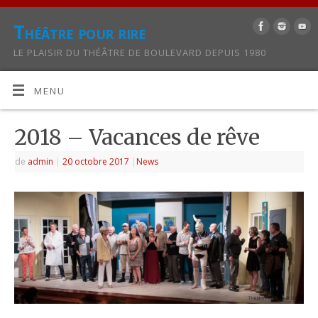
Théâtre pour rire
LE PLAISIR DU THÉÂTRE DE BOULEVARD DEPUIS 1980
MENU
2018 – Vacances de rêve
de
admin
|
20 octobre 2017
|
News